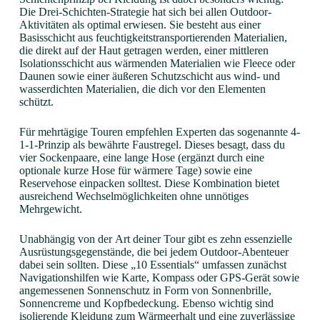
Die Drei-Schichten-Strategie hat sich bei allen Outdoor-
Aktivitäten als optimal erwiesen. Sie besteht aus einer
Basisschicht aus feuchtigkeitstransportierenden Materialien,
die direkt auf der Haut getragen werden, einer mittleren
Isolationsschicht aus wärmenden Materialien wie Fleece oder
Daunen sowie einer äußeren Schutzschicht aus wind- und
wasserdichten Materialien, die dich vor den Elementen
schützt.
Für mehrtägige Touren empfehlen Experten das sogenannte 4-
1-1-Prinzip als bewährte Faustregel. Dieses besagt, dass du
vier Sockenpaare, eine lange Hose (ergänzt durch eine
optionale kurze Hose für wärmere Tage) sowie eine
Reservehose einpacken solltest. Diese Kombination bietet
ausreichend Wechselmöglichkeiten ohne unnötiges
Mehrgewicht.
Unabhängig von der Art deiner Tour gibt es zehn essenzielle
Ausrüstungsgegenstände, die bei jedem Outdoor-Abenteuer
dabei sein sollten. Diese „10 Essentials“ umfassen zunächst
Navigationshilfen wie Karte, Kompass oder GPS-Gerät sowie
angemessenen Sonnenschutz in Form von Sonnenbrille,
Sonnencreme und Kopfbedeckung. Ebenso wichtig sind
isolierende Kleidung zum Wärmeerhalt und eine zuverlässige